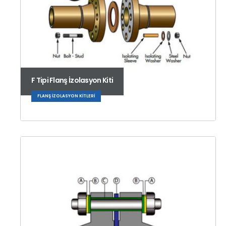
F Tipi Flanş İzolasyon Kiti
FLANŞ İZOLASYON KITLERI