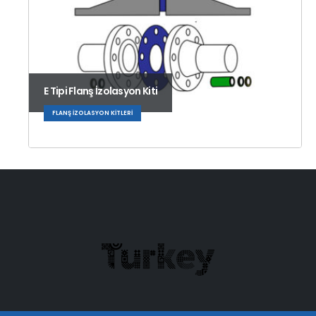
E Tipi Flanş İzolasyon Kiti
FLANŞ İZOLASYON KITLERI