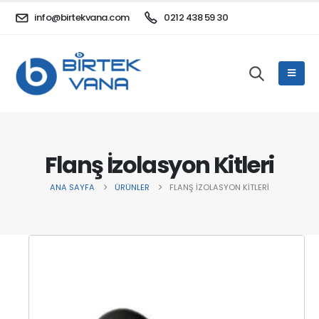
info@birtekvana.com
0212 438 59 30
Flanş İzolasyon Kitleri
ANA SAYFA
ÜRÜNLER
FLANŞ İZOLASYON KITLERI