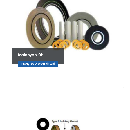
İzolasyon Kit
FLANŞ İZOLASYON KITLERI