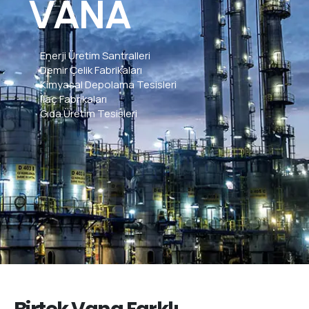
VANA
Enerji Üretim Santralleri
Demir Çelik Fabrikaları
Kimyasal Depolama Tesisleri
İlaç Fabrikaları
Gıda Üretim Tesisleri
Birtek Vana Farklı