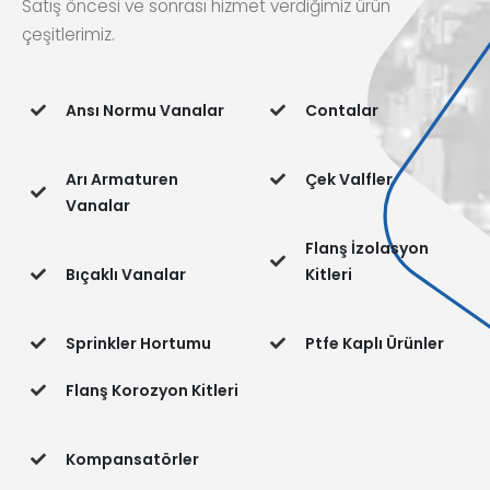
Satış öncesi ve sonrası hizmet verdiğimiz ürün
çeşitlerimiz.
Ansı Normu Vanalar
Contalar
Arı Armaturen
Çek Valfler
Vanalar
Flanş İzolasyon
Bıçaklı Vanalar
Kitleri
Sprinkler Hortumu
Ptfe Kaplı Ürünler
Flanş Korozyon Kitleri
Kompansatörler