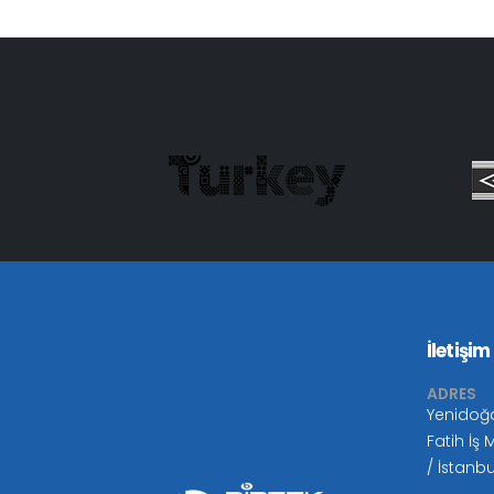
İletişim
ADRES
Yenidoğ
Fatih İş
/ İstanbu