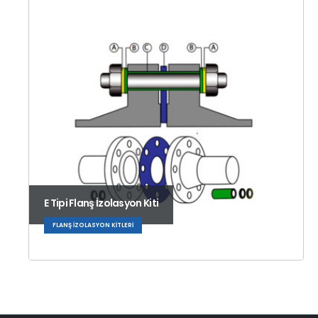
E Tipi Flanş İzolasyon Kiti
FLANŞ İZOLASYON KITLERI