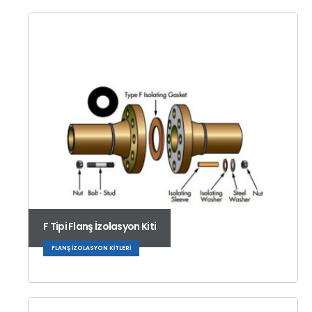
F Tipi Flanş İzolasyon Kiti
FLANŞ İZOLASYON KITLERI